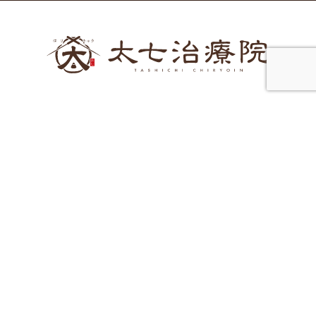
〒960-8141
福島県福島市渡利字舟場66-3 松令コーポA101
GoogleMap
024-563-4106
月
火
水
木
金
土
日
祝
営業時間
9:00～18:30
〇
〇
〇
〇
〇
〇
-
-